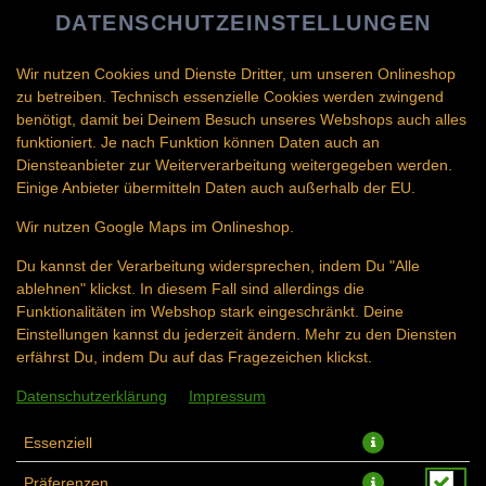
DATENSCHUTZEINSTELLUNGEN
SPRACHE ÄNDERN
DE
Wir nutzen Cookies und Dienste Dritter, um unseren Onlineshop
zu betreiben. Technisch essenzielle Cookies werden zwingend
benötigt, damit bei Deinem Besuch unseres Webshops auch alles
funktioniert. Je nach Funktion können Daten auch an
Diensteanbieter zur Weiterverarbeitung weitergegeben werden.
Einige Anbieter übermitteln Daten auch außerhalb der EU.
HTE
NUDEL & REISGERICHTE
THAI CURRIES
Wir nutzen Google Maps im Onlineshop.
Du kannst der Verarbeitung widersprechen, indem Du "Alle
ablehnen" klickst. In diesem Fall sind allerdings die
Funktionalitäten im Webshop stark eingeschränkt. Deine
Einstellungen kannst du jederzeit ändern. Mehr zu den Diensten
erfährst Du, indem Du auf das Fragezeichen klickst.
Datenschutzerklärung
Impressum
Essenziell
Präferenzen