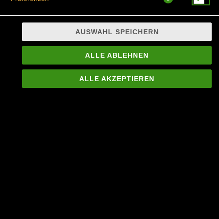
AUSWAHL SPEICHERN
gebratener Reis mit Eier und Gemüse als Beilage
ALLE ABLEHNEN
JETZT BESTELLEN
ALLE AKZEPTIEREN
© 2026
Siam Thai Bülach
Impressum
Datenschutz
Datenschutzeinstellungen
Barrierefreiheit
AGB
Lieferdienstsoftware und Webshop von
SIDES