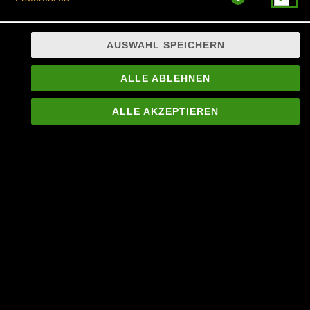
AUSWAHL SPEICHERN
Mittelscharfes Curry mit Thai Auberginen, Bambussprossen,
Bohnen und Thai Basilikum , dazu gedämpfter Jasmin Reis
ALLE ABLEHNEN
JETZT BESTELLEN
ALLE AKZEPTIEREN
© 2026
Siam Thai Bülach
Impressum
Datenschutz
Datenschutzeinstellungen
Barrierefreiheit
AGB
Lieferdienstsoftware und Webshop von
SIDES